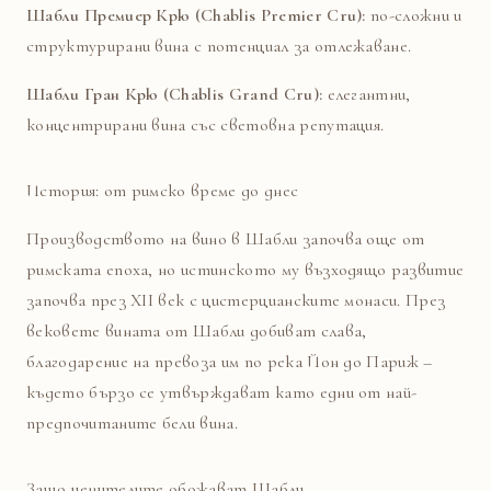
Шабли Премиер Крю (Chablis Premier Cru):
по-сложни и
структурирани вина с потенциал за отлежаване.
Шабли Гран Крю (Chablis Grand Cru):
елегантни,
концентрирани вина със световна репутация.
История: от римско време до днес
Производството на вино в Шабли започва още от
римската епоха, но истинското му възходящо развитие
започва през XII век с цистерцианските монаси. През
вековете вината от Шабли добиват слава,
благодарение на превоза им по река Йон до Париж –
където бързо се утвърждават като едни от най-
предпочитаните бели вина.
Защо ценителите обожават Шабли