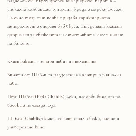
разположени върху древен кимериджски варовик –
уникална комбинация от глина, креда и морски фосили.
Именно този тип почва придава характерната
минералност и енергия във вкуса. Студеният климат
допринася за свежестта и отчетливата киселинност
на виното.
Класификация: четири нива на апелацията
Вината от Шабли са разделени на четири официални
нива:
Пти Шабли (Petit Chablis):
леки, плодови вина от по-
високи и по-млади лозя.
Шабли (Chablis):
класическият стил, свежо, чисто и
универсално вино.