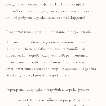
усещане за чистота и финес. Но какво го прави
толкова специално и защо мнозина го смятат за едно
от най-добрите изражения на сорта Шардоне?
Гроздето: 100% шардоне, но с напълно различен облик
Шабли се произвежда изключително от грозде
Шардоне. Но не очаквайте маслени тонове или
тропически плодове. Хладният северен климат и
специфичните почви придават на виното свеж,
стегнат и минерален характер – с аромати на зелена
ябълка, цитрус, кремък и морски бриз.
Тероарът: кимериджски варовик и морски фосили
Сърцето на Шабли е неговият тероар. Лозята са