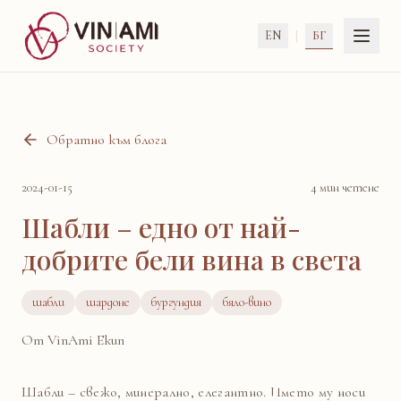
|
БГ
EN
Обратно към блога
2024-01-15
4 мин четене
Шабли – едно от най-
добрите бели вина в света
шабли
шардоне
бургундия
бяло-вино
От
VinAmi Екип
Шабли – свежо, минерално, елегантно. Името му носи