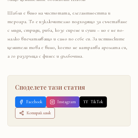
Шабли е вино на чистотата, елегантността и
тероара. То е изключително подходящо за съчетаване
с миди, стриди, риба, козе сирене и суши – но е не по-
малко впечатляващо и само по себе си. За истинските
ценители това е вино, което не натрапва аромата си,
а го разгръща с финес и дълбочина.
Споделете тази статия
Facebook
Instagram
TT
TikTok
Копирай линк